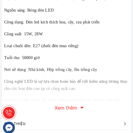
Nguồn sáng: Bóng đèn LED
Công dụng: Đèn led kích thích hoa, cây, rau phát triển
Công suất: 15W, 28W 
Loại chuôi đèn: E27
 (đuôi đèn mua riêng)
Tuổi thọ: 50000 giờ
Nơi sử dụng: Nhà kính, Hộp trồng cây, lều trồng cây
Công nghệ LED là sự lựa chọn hoàn hảo để tiết kiệm năng lượng thay 
cho các loại đèn cao áp có công suất cao.
Hiện nay, việc trồng cây bằng công nghệ LED đã trở nên phổ biến, 
Xem thêm
giúp cây trồng nâng cao sự phát triển.
Với thiết kế kiểu dáng đơn giản 
cùng phát ra bước sóng trong dãy quang phổ, đèn LED quang hợp cho 
cây trồng sẽ giúp cây trồng hấp thụ ánh sáng và chuyển hóa chất dinh 
GIỚI THIỆU
dưỡng thành năng lượng cho quá trình quang hợp.