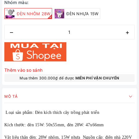
Nhóm màu:
ĐÈN NHÔM 28W
ĐÈN NHỰA 15W
–
+
Thêm vào so sánh
Mua thêm 300.000₫ để được
MIỄN PHÍ VẬN CHUYỂN
MÔ TẢ
 Loại sản phẩm: Đèn kích thích cây trồng phát triển
Kích thước: đèn 15W: 50x55mm, đèn 28W: 47x66mm
Vật liệu thân đèn: 28W nhôm, 15W nhựa
  Nguồn cấp: điện nhà 220V