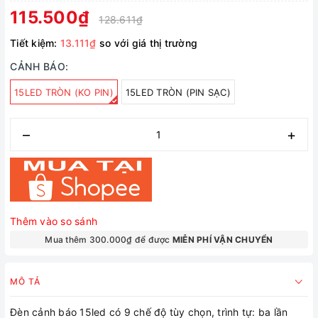
115.500₫
128.611₫
Tiết kiệm:
13.111₫
so với giá thị trường
CẢNH BÁO:
15LED TRÒN (KO PIN)
15LED TRÒN (PIN SẠC)
–
+
Thêm vào so sánh
Mua thêm 300.000₫ để được
MIỄN PHÍ VẬN CHUYỂN
MÔ TẢ
Đèn cảnh báo 15led có 9 chế độ tùy chọn, trình tự: ba lần