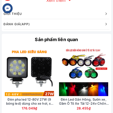
Xem thêm
Vỏ đèn được bọc nhựa TPR đàn hồi chống sước xe, chống
thấm nước, thấm dầu, chống va đập mạnh.
GIỚI THIỆU
ĐÁNH GIÁ(APP)
Sản phẩm liên quan
Đèn pha led 12-80V 27W (9
Đèn Led Gắn Hông, Sườn xe,
bóng led) dùng cho xe hơi, xe
Gầm Ô Tô Xe Tải 12-24v Chống
nâng, xe xúc
Nước
176.049₫
28.455₫