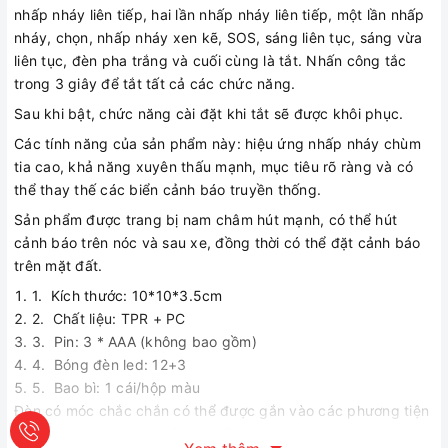
nhấp nháy liên tiếp, hai lần nhấp nháy liên tiếp, một lần nhấp
nháy, chọn, nhấp nháy xen kẽ, SOS, sáng liên tục, sáng vừa
liên tục, đèn pha trắng và cuối cùng là tắt. Nhấn công tắc
trong 3 giây để tắt tất cả các chức năng.
Sau khi bật, chức năng cài đặt khi tắt sẽ được khôi phục.
Các tính năng của sản phẩm này: hiệu ứng nhấp nháy chùm
tia cao, khả năng xuyên thấu mạnh, mục tiêu rõ ràng và có
thể thay thế các biển cảnh báo truyền thống.
Sản phẩm được trang bị nam châm hút mạnh, có thể hút
cảnh báo trên nóc và sau xe, đồng thời có thể đặt cảnh báo
trên mặt đất.
1. Kích thước: 10*10*3.5cm
2. Chất liệu: TPR + PC
3. Pin: 3 * AAA (không bao gồm)
4. Bóng đèn led: 12+3
5. Bao bì: 1 cái/hộp màu
Đèn có móc chắc chắn có thể được gắn vào các phương tiện
khác như xe đạp, xe máy, xe công ten nơ…