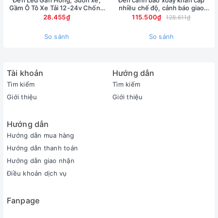
Đèn Led Gắn Hông, Sườn xe,
Đèn cảnh báo xoay khẩn cấp
Gầm Ô Tô Xe Tải 12-24v Chống
nhiều chế độ, cảnh báo giao
Nước
thông đa chức năng
28.455₫
115.500₫
128.611₫
So sánh
So sánh
Tài khoản
Hướng dẫn
Tìm kiếm
Tìm kiếm
Giới thiệu
Giới thiệu
Hướng dẫn
Hướng dẫn mua hàng
Hướng dẫn thanh toán
Hướng dẫn giao nhận
Điều khoản dịch vụ
Fanpage