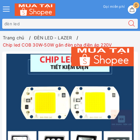
0
Gọi miễn phí
Trang chủ
ĐÈN LED - LAZER
Chip led COB 30W-50W gắn đèn pha điện áp 220V