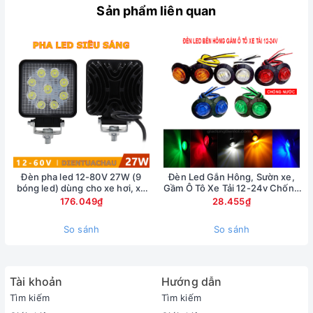
Sản phẩm liên quan
Đèn pha led 12-80V 27W (9
Đèn Led Gắn Hông, Sườn xe,
bóng led) dùng cho xe hơi, xe
Gầm Ô Tô Xe Tải 12-24v Chống
nâng, xe xúc
Nước
176.049₫
28.455₫
So sánh
So sánh
Tài khoản
Hướng dẫn
Tìm kiếm
Tìm kiếm