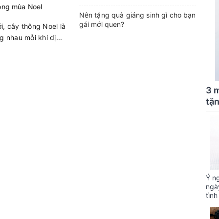
rong mùa Noel
Nên tặng quà giáng sinh gì cho bạn
gái mới quen?
, cây thông Noel là
 nhau mỗi khi dị...
3 
tặ
Ý n
ngà
tình