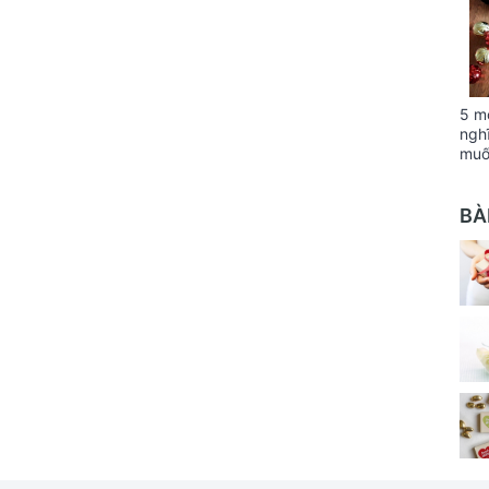
5 m
ngh
muố
BÀ