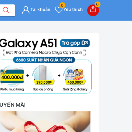
0
0
Tài khoản
Yêu thích
UYẾN MÃI