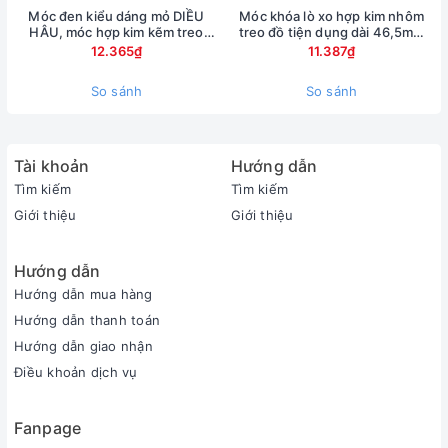
Móc đen kiểu dáng mỏ DIỀU
Móc khóa lò xo hợp kim nhôm
HÂU, móc hợp kim kẽm treo
treo đồ tiện dụng dài 46,5mm
hành lý
(màu ngẫu nhiên)
12.365₫
11.387₫
So sánh
So sánh
Tài khoản
Hướng dẫn
Tìm kiếm
Tìm kiếm
Giới thiệu
Giới thiệu
Hướng dẫn
Hướng dẫn mua hàng
Hướng dẫn thanh toán
Hướng dẫn giao nhận
Điều khoản dịch vụ
Fanpage