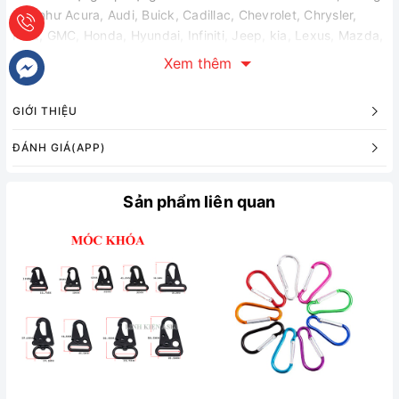
hạn như Acura, Audi, Buick, Cadillac, Chevrolet, Chrysler,
Ford, GMC, Honda, Hyundai, Infiniti, Jeep, kia, Lexus, Mazda,
Mercedes, Mitsubishi, Nissan, RAM, Subaru, Tesla, TOYOTA,
Xem thêm
Volkswagen và các mô hình khác.
Các tính năng:
GIỚI THIỆU
-Nó ngăn chặn các phím bị mất.
ĐÁNH GIÁ(APP)
-Dễ dàng lắp đặt.
-Sử dụng để đỗ xe, có tấm thẻ lưu số điện thoại, mất chìa
Sản phẩm liên quan
khóa, mất thú cưng, móc treo chìa khóa.
Thông số kỹ thuật:
Chất liệu: Nhựa
Gói bao gồm:
1 x Keychain
1 x Dây Buộc
1 x Bộ số điện thoại (6 nhóm)