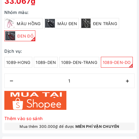
33.067₫
Nhóm màu:
MÀU HỒNG
MÀU ĐEN
ĐEN TRẮNG
ĐEN ĐỎ
Dịch vụ:
1089-HONG
1089-DEN
1089-DEN-TRANG
1089-DEN-DO
–
+
Thêm vào so sánh
Mua thêm 300.000₫ để được
MIỄN PHÍ VẬN CHUYỂN