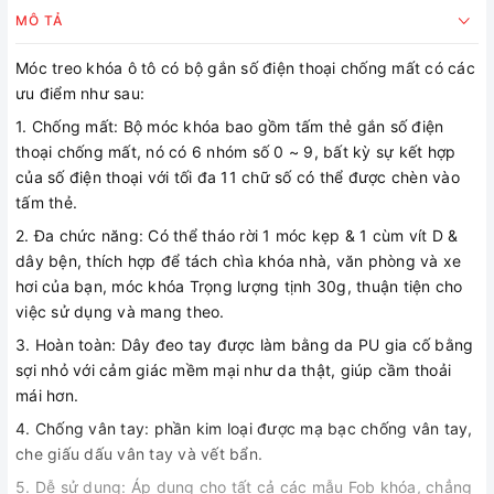
MÔ TẢ
Móc treo khóa ô tô có bộ gắn số điện thoại chống mất có các
ưu điểm như sau:
1. Chống mất: Bộ móc khóa bao gồm tấm thẻ gắn số điện
thoại chống mất, nó có 6 nhóm số 0 ~ 9, bất kỳ sự kết hợp
của số điện thoại với tối đa 11 chữ số có thể được chèn vào
tấm thẻ.
2. Đa chức năng: Có thể tháo rời 1 móc kẹp & 1 cùm vít D &
dây bện, thích hợp để tách chìa khóa nhà, văn phòng và xe
hơi của bạn, móc khóa Trọng lượng tịnh 30g, thuận tiện cho
việc sử dụng và mang theo.
3. Hoàn toàn: Dây đeo tay được làm bằng da PU gia cố bằng
sợi nhỏ với cảm giác mềm mại như da thật, giúp cầm thoải
mái hơn.
4. Chống vân tay: phần kim loại được mạ bạc chống vân tay,
che giấu dấu vân tay và vết bẩn.
5. Dễ sử dụng: Áp dụng cho tất cả các mẫu Fob khóa, chẳng