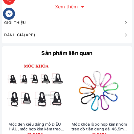
Xem thêm
GIỚI THIỆU
ĐÁNH GIÁ(APP)
Sản phẩm liên quan
Móc đen kiểu dáng mỏ DIỀU
Móc khóa lò xo hợp kim nhôm
HÂU, móc hợp kim kẽm treo
treo đồ tiện dụng dài 46,5mm
hành lý
(màu ngẫu nhiên)