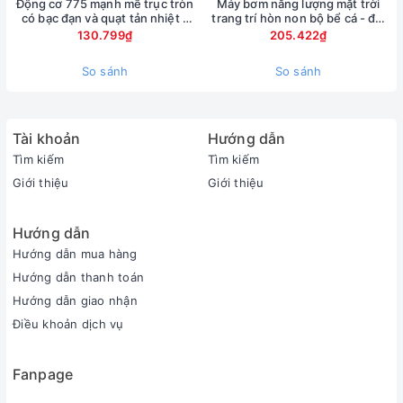
Động cơ 775 mạnh mẽ trục tròn
Máy bơm năng lượng mặt trời
có bạc đạn và quạt tản nhiệt -
trang trí hòn non bộ bể cá - đài
điện áp DC 12-30V
phun nước mini
130.799₫
205.422₫
So sánh
So sánh
Tài khoản
Hướng dẫn
Tìm kiếm
Tìm kiếm
Giới thiệu
Giới thiệu
Hướng dẫn
Hướng dẫn mua hàng
Hướng dẫn thanh toán
Hướng dẫn giao nhận
Điều khoản dịch vụ
Fanpage