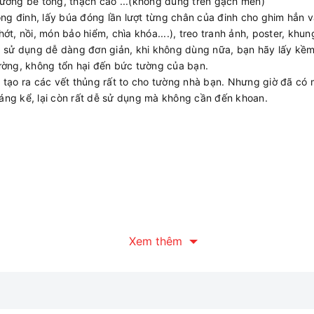
tường bê tông, thạch cao ...(không dùng trên gạch men)
óng đinh, lấy búa đóng lần lượt từng chân của đinh cho ghim hẳn 
, nồi, món bảo hiểm, chìa khóa....), treo tranh ảnh, poster, khung l
, sử dụng dễ dàng đơn giản, khi không dùng nữa, bạn hãy lấy kềm 
ường, không tổn hại đến bức tường của bạn.
tạo ra các vết thủng rất to cho tường nhà bạn. Nhưng giờ đã có m
 đáng kể, lại còn rất dễ sử dụng mà không cần đến khoan.
Xem thêm