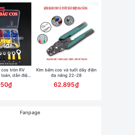
 cos tròn RV
Kìm bấm cos và tuốt dây điện
Máy bơm năng l
 toàn, dẫn điện
đa năng 22-28
trang trí hòn no
ốt
phun nư
050₫
62.895₫
205.
Fanpage