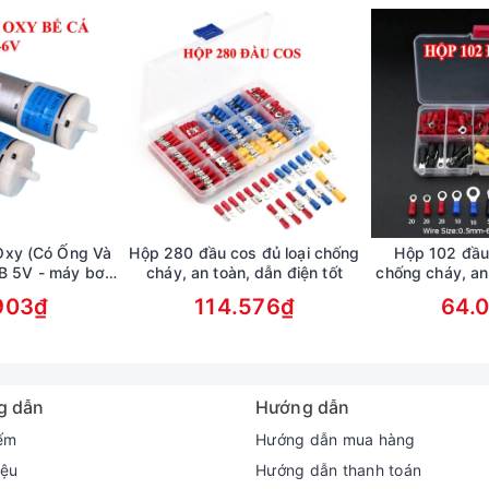
Oxy (Có Ống Và
Hộp 280 đầu cos đủ loại chống
Hộp 102 đầu
SB 5V - máy bơm
cháy, an toàn, dẫn điện tốt
chống cháy, an
nuôi thủy sản
t
903₫
114.576₫
64.
g dẫn
Hướng dẫn
ếm
Hướng dẫn mua hàng
iệu
Hướng dẫn thanh toán