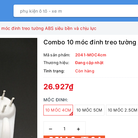
móc đinh treo tường ABS siêu bền và chịu lực
Combo 10 móc đinh treo tường 
Mã sản phẩm:
2041-MOC4cm
Thương hiệu:
Đang cập nhật
Tình trạng:
Còn hàng
26.927₫
MÓC ĐINH:
10 MÓC 4CM
10 MÓC 5CM
10 MÓC 2.5CM
–
+