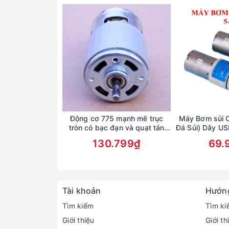
Động cơ 775 mạnh mẽ trục
Máy Bơm sủi 
tròn có bạc đạn và quạt tản
Đá Sủi) Dây U
nhiệt - điện áp DC 12-30V
oxy bể cá, 
130.799₫
69.
Tài khoản
Hướn
Tìm kiếm
Tìm ki
Giới thiệu
Giới th