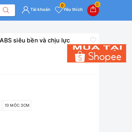
0
0
Tài khoản
Yêu thích
ABS siêu bền và chịu lực
10 MÓC 3CM