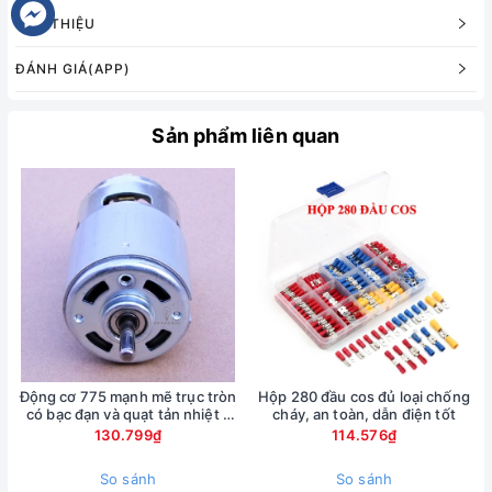
GIỚI THIỆU
ĐÁNH GIÁ(APP)
Sản phẩm liên quan
Động cơ 775 mạnh mẽ trục tròn
Hộp 280 đầu cos đủ loại chống
có bạc đạn và quạt tản nhiệt -
cháy, an toàn, dẫn điện tốt
điện áp DC 12-30V
130.799₫
114.576₫
So sánh
So sánh