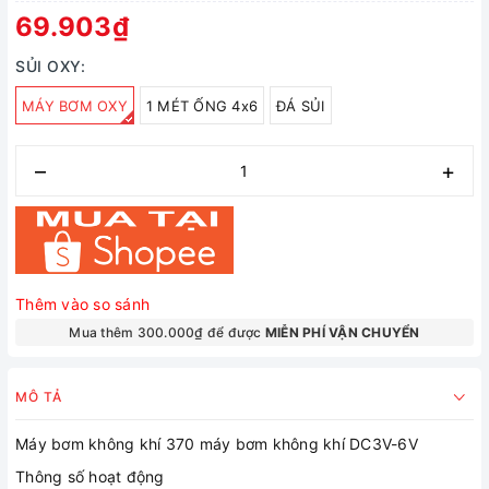
69.903₫
SỦI OXY:
MÁY BƠM OXY
1 MÉT ỐNG 4x6
ĐÁ SỦI
–
+
Thêm vào so sánh
Mua thêm 300.000₫ để được
MIỄN PHÍ VẬN CHUYỂN
MÔ TẢ
Máy bơm không khí 370 máy bơm không khí DC3V-6V
Thông số hoạt động