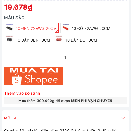
19.678₫
MÀU SẮC:
10 ĐEN 22AWG 20CM
10 ĐỎ 22AWG 20CM
10 DÂY ĐEN 10CM
10 DÂY ĐỎ 10CM
–
+
Thêm vào so sánh
Mua thêm 300.000₫ để được
MIỄN PHÍ VẬN CHUYỂN
MÔ TẢ
Combo 10 sợi dây điện đơn 22AWG tráng thiếc 2 đầu dài