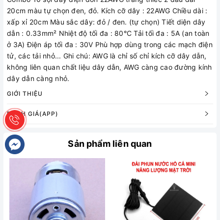
20cm màu tự chọn đen, đỏ. Kích cỡ dây : 22AWG Chiều dài :
xấp xỉ 20cm Màu sắc dây: đỏ / đen. (tự chọn) Tiết diện dây
dẫn : 0.33mm² Nhiệt độ tối đa : 80°C Tải tối đa : 5A (an toàn
ở 3A) Điện áp tối đa : 30V Phù hợp dùng trong các mạch điện
tử, các tải nhỏ... Ghi chú: AWG là chỉ số chỉ kích cỡ dây dẫn,
không liên quan chất liệu dây dẫn, AWG càng cao đường kính
dây dẫn càng nhỏ.
GIỚI THIỆU
ĐÁNH GIÁ(APP)
Sản phẩm liên quan