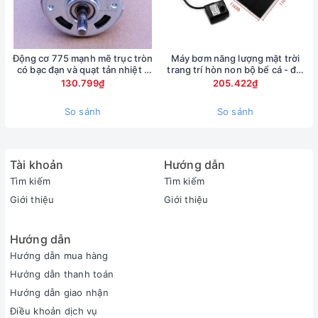
Động cơ 775 mạnh mẽ trục tròn
Máy bơm năng lượng mặt trời
có bạc đạn và quạt tản nhiệt -
trang trí hòn non bộ bể cá - đài
điện áp DC 12-30V
phun nước mini
130.799₫
205.422₫
So sánh
So sánh
Tài khoản
Hướng dẫn
Tìm kiếm
Tìm kiếm
Giới thiệu
Giới thiệu
Hướng dẫn
Hướng dẫn mua hàng
Hướng dẫn thanh toán
Hướng dẫn giao nhận
Điều khoản dịch vụ