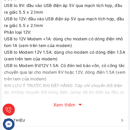
USB to 9V: đầu vào USB điện áp 5V qua mạch tích hợp, đầu
ra giắc 5.5 x 2.1mm
USB to 12V: đầu vào USB điện áp 5V qua mạch tích hợp, đầu
ra giắc 5.5 x 2.1mm
Phân loại 12V:
USB to 12V Modem <1A: dùng cho modem có dòng điện nhỏ
hơn 1A (xem trên tem của modem)
USB to Modem 12V 1.5A: dùng cho modem có dòng điện 1.5A
(xem trên tem của modem)
USB to Modem 9V/12V 1.5A: Có đèn led báo vôn, có công tắc
chuyển qua lại cho modem 9V hoặc 12V, dòng điện 1.5A (xem
trên tem của modem)
XIN LƯU Ý TRƯỚC KHI ĐẶT HÀNG: Cáp chỉ chuyển đổi điện
áp, không chuyển đổi dòng điện. (shop đã đo điện áp đầu ra
của dây 9V hoặc 12V đúng như mô tả).
Xem thêm
Thông số kỹ thuật của đầu ra giắc DC: đường kính ngoài là
5,5mm, đường kính lỗ trong 2.1mm.
Cáp sạc chuyển đổi điện áp (Converter) có đầu cắm vào
GIỚI THIỆU
dạng cổng USB 5V DC sang 5V/9V/12V DC, đầu ra cổng tròn