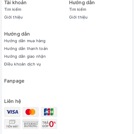
Tài khoản
Hướng dẫn
sau đó mới cắm vào thiêt bị) để qua được giai đoạn khởi
Tìm kiếm
Tìm kiếm
động.
Giới thiệu
Giới thiệu
- Nếu Quý khách có thắc mắc về sản phẩm vui lòng inbox để
được hướng dẫn và giải đáp cụ thể trước khi mua.
Hướng dẫn
Hướng dẫn mua hàng
Hướng dẫn thanh toán
Hướng dẫn giao nhận
Điều khoản dịch vụ
Fanpage
Liên hệ