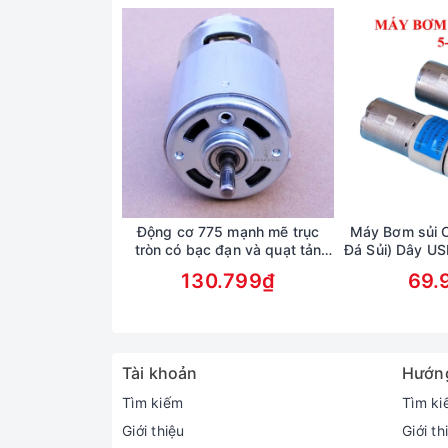
Động cơ 775 mạnh mẽ trục
Máy Bơm sủi 
tròn có bạc đạn và quạt tản
Đá Sủi) Dây U
nhiệt - điện áp DC 12-30V
oxy bể cá, 
130.799₫
69.
Tài khoản
Hướn
Tìm kiếm
Tìm ki
Giới thiệu
Giới th