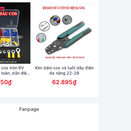
 cos tròn RV
Kìm bấm cos và tuốt dây điện
Máy bơm năng l
 toàn, dẫn điện
đa năng 22-28
trang trí hòn no
ốt
phun nư
050₫
62.895₫
205.
Fanpage