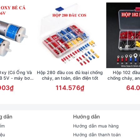
Oxy (Có Ống Và
Hộp 280 đầu cos đủ loại chống
Hộp 102 đầu
SB 5V - máy bơm
cháy, an toàn, dẫn điện tốt
chống cháy, an
nuôi thủy sản
t
903₫
114.576₫
64.
g dẫn
Hướng dẫn
ếm
Hướng dẫn mua hàng
iệu
Hướng dẫn thanh toán