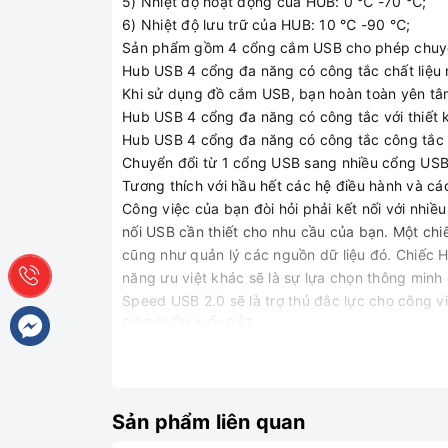
5) Nhiệt độ hoạt động của HUB: 0 ℃ -70 ℃;
6) Nhiệt độ lưu trữ của HUB: 10 ℃ -90 ℃;
Sản phẩm gồm 4 cổng cắm USB cho phép chuyển d
Hub USB 4 cổng đa năng có công tắc chất liệu n
Khi sử dụng đồ cắm USB, bạn hoàn toàn yên tâm
Hub USB 4 cổng đa năng có công tắc với thiết 
Hub USB 4 cổng đa năng có công tắc công tắc đư
Chuyển đổi từ 1 cổng USB sang nhiều cổng USB
Tương thích với hầu hết các hệ điều hành và cá
Công việc của bạn đòi hỏi phải kết nối với nhi
nối USB cần thiết cho nhu cầu của bạn. Một chiế
cũng như quản lý các nguồn dữ liệu đó. Chiếc H
năng ưu việt khác sẽ là sự lựa chọn thông minh 
Speed USB 2.0 sẽ là trợ thủ đắc lực cho công v
ĐẶC ĐIỂM NỔI BẬT
4 cổng chia tốc độ cao
Hi-Speed USB 2.0 với 4 cổng chia 2.0 giúp bạn c
trữ dữ liệu hơn. Nhờ đó mà bạn có thêm sự lựa 
tải dữ liệu trở nên tiện lợi nhờ vào tốc độ truy
Sản phẩm liên quan
của các thiết bị ngoại vi khác, đảm bảo hỗ trợ 