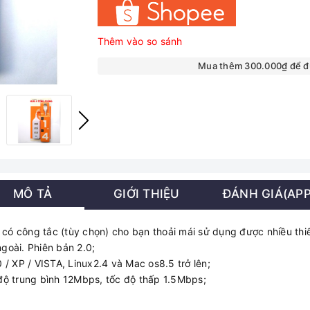
Thêm vào so sánh
Mua thêm 300.000₫ để 
MÔ TẢ
GIỚI THIỆU
ĐÁNH GIÁ(APP
ó công tắc (tùy chọn) cho bạn thoải mái sử dụng được nhiều thiết
goài. Phiên bản 2.0;
/ XP / VISTA, Linux2.4 và Mac os8.5 trở lên;
độ trung bình 12Mbps, tốc độ thấp 1.5Mbps;