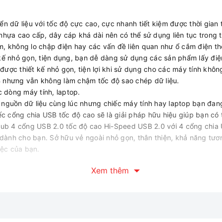
ữ liệu với tốc độ cực cao, cực nhanh tiết kiệm được thời gian t
hựa cao cấp, dây cáp khá dài nên có thể sử dụng liên tục trong th
, không lo chập điện hay các vấn đề liên quan như ổ cắm điện t
kế nhỏ gọn, tiện dụng, bạn dễ dàng sử dụng các sản phẩm lấy điệ
ợc thiết kế nhỏ gọn, tiện lợi khi sử dụng cho các máy tính khôn
 nhưng vẫn không làm chậm tốc độ sao chép dữ liệu.
c dòng máy tính, laptop.
ều nguồn dữ liệu cùng lúc nhưng chiếc máy tính hay laptop bạn đa
c cổng chia USB tốc độ cao sẽ là giải pháp hữu hiệu giúp bạn có 
ub 4 cổng USB 2.0 tốc độ cao Hi-Speed USB 2.0 với 4 cổng chia U
dành cho bạn. Sở hữu vẻ ngoài nhỏ gọn, thân thiện, khả năng tươn
iệc của bạn.
Xem thêm
ó thêm nhiều kết nối hơn. Nhờ đó mà bạn đã có thể dễ dàng kết nối 
chọn cho những kết nối của mình. Cổng USB 2.0 tốc độ cao giúp ch
ền tải nhanh chóng và ổn định. Bên cạnh đó, cổng giao tiếp 2.0 cũn
tối ưu cho công việc của bạn.Thiết kế thông minh, nhỏ gọn