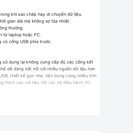
rong khi sao chép hay di chuyển dữ liệu.
ời gian dài mà không sợ tỏa nhiệt.
hông thường.
n từ laptop hoặc PC.
g có cổng USB phía trước.
ng sử dụng lại không cung cấp đủ các cổng kết
thể dễ dàng kết nối với nhiều nguồn dữ liệu hơn
SB, thiết kế gọn nhẹ, tiện dụng cùng nhiều tính
g thích cao với hầu hết các hệ điều hành, Hi-
với nhiều thiết bị ngoại vi hoặc thiết bị lưu
o việc kết nối trở nên dễ dàng và việc truyền
g dễ dàng tương thích với rất nhiều cổng kết nối