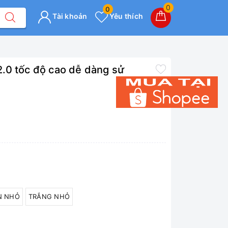
0
0
Tài khoản
Yêu thích
.0 tốc độ cao dễ dàng sử
N NHỎ
TRẮNG NHỎ