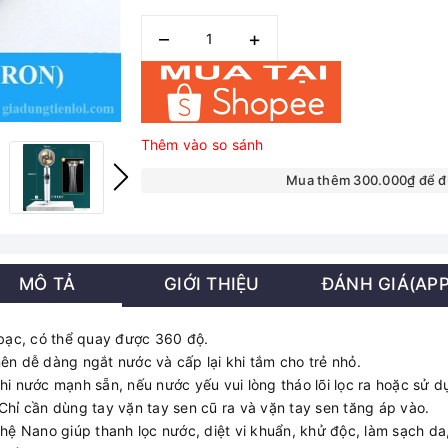
–
+
Thêm vào so sánh
Mua thêm 300.000₫ để 
MÔ TẢ
GIỚI THIỆU
ĐÁNH GIÁ(APP
bạc, có thể quay được 360 độ.
nên dễ dàng ngắt nước và cấp lại khi tắm cho trẻ nhỏ.
 khi nước mạnh sẵn, nếu nước yếu vui lòng tháo lõi lọc ra hoặc sử dụ
Chỉ cần dùng tay vặn tay sen cũ ra và vặn tay sen tăng áp vào.
 Nano giúp thanh lọc nước, diệt vi khuẩn, khử độc, làm sạch da,