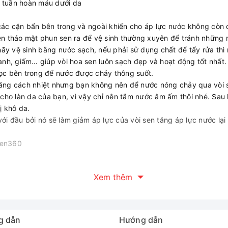
g tuần hoàn máu dưới da
các cặn bẩn bên trong và ngoài khiến cho áp lực nước không còn 
nên tháo mặt phun sen ra để vệ sinh thường xuyên để tránh những 
à hãy vệ sinh bằng nước sạch, nếu phải sử dụng chất để tẩy rửa th
nh, giấm… giúp vòi hoa sen luôn sạch đẹp và hoạt động tốt nhất.
g lọc bên trong để nước được chảy thông suốt.
 năng cách nhiệt nhưng bạn không nên để nước nóng chảy qua vòi s
ho làn da của bạn, vì vậy chỉ nên tắm nước âm ấm thôi nhé. Sau 
ị khô da.
với đầu bởi nó sẽ làm giảm áp lực của vòi sen tăng áp lực nước lạ
sen360
Xem thêm
g dẫn
Hướng dẫn