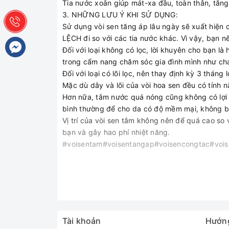
Tia nước xoắn giúp mát-xa đầu, toàn thân, tăn
3. NHỮNG LƯU Ý KHI SỬ DỤNG:
Sử dụng vòi sen tăng áp lâu ngày sẽ xuất hiện 
LỆCH đi so với các tia nước khác. Vì vậy, bạn 
Đối với loại không có lọc, lời khuyên cho bạn l
trong cẩm nang chăm sóc gia đình mình như cha
Đối với loại có lõi lọc, nên thay định kỳ 3 thán
Mặc dù dây và lõi của vòi hoa sen đều có tính
Hơn nữa, tắm nước quá nóng cũng không có lợi c
bình thường để cho da có độ mềm mại, không b
Vị trí của vòi sen tắm không nên để quá cao so 
bạn và gây hao phí nhiệt năng.
#voisentam#voisentangap#voisencongtac#voi
Tài khoản
Hướn