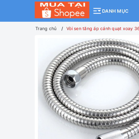
DANH MỤC
Trang chủ
Vòi sen tăng áp cánh quạt xoay 36