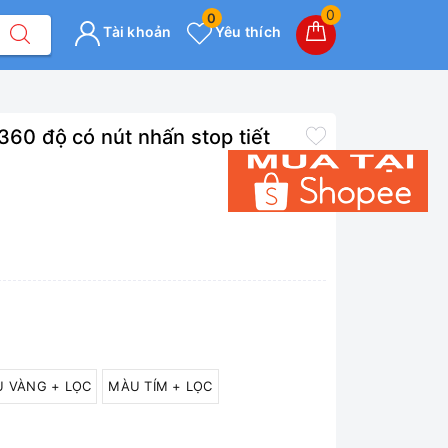
0
0
Tài khoản
Yêu thích
360 độ có nút nhấn stop tiết
 VÀNG + LỌC
MÀU TÍM + LỌC