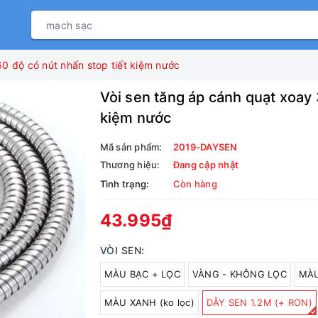
0 độ có nút nhấn stop tiết kiệm nước
Vòi sen tăng áp cánh quạt xoay 
kiệm nước
Mã sản phẩm:
2019-DAYSEN
Thương hiệu:
Đang cập nhật
Tình trạng:
Còn hàng
43.995₫
VÒI SEN:
MÀU BẠC + LỌC
VÀNG - KHÔNG LỌC
MÀU
MÀU XANH (ko lọc)
DÂY SEN 1.2M (+ RON)