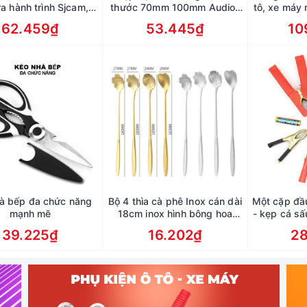
a hành trình Sjcam,
thước 70mm 100mm Audio-
tô, xe máy 
Eken
Technica ATH-SJ5 SJ55 bọc
số 
62.459₫
53.445₫
10
da cao cấp - mút tai nghe
bọc da ES7
à bếp đa chức năng
Bộ 4 thìa cà phê Inox cán dài
Một cặp đầ
mạnh mẽ
18cm inox hình bông hoa
- kẹp cá sấ
phong cách Nhật Bản
Đỏ
39.225₫
16.202₫
2