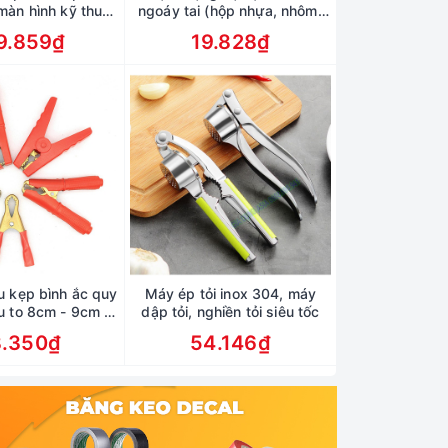
màn hình kỹ thuật
ngoáy tai (hộp nhựa, nhôm)
tiện dụng
đồ lấy ráy tai Cao Cấp bằng
9.859₫
19.828₫
thép không gỉ
u kẹp bình ắc quy
Máy ép tỏi inox 304, máy
u to 8cm - 9cm (1
dập tỏi, nghiền tỏi siêu tốc
 - 1 Đen)
8.350₫
54.146₫