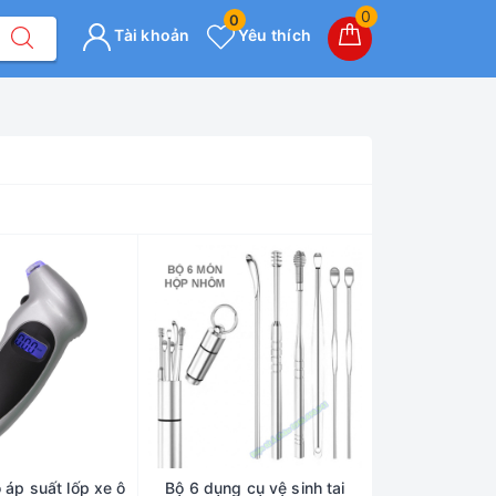
0
0
Tài khoản
Yêu thích
 áp suất lốp xe ô
Bộ 6 dụng cụ vệ sinh tai