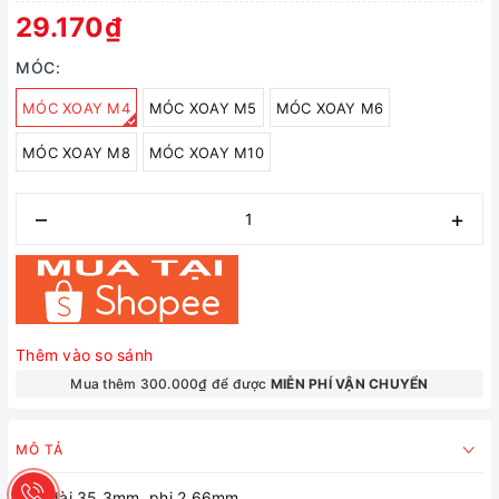
29.170₫
MÓC:
MÓC XOAY M4
MÓC XOAY M5
MÓC XOAY M6
MÓC XOAY M8
MÓC XOAY M10
–
+
Thêm vào so sánh
Mua thêm 300.000₫ để được
MIỄN PHÍ VẬN CHUYỂN
MÔ TẢ
M3: dài 35.3mm, phi 2.66mm