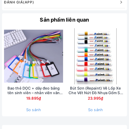
Bước 1: Lắp pin phù hợp vào máy
ĐÁNH GIÁ(APP)
Bước 2: Vuốt phẳng phần mép túi, 1 tay cầm đầu miệng túi,
tay kia cầm máy hàn, vừa ấn nhẹ vừa đưa từ từ dọc theo
Sản phẩm liên quan
phần mép túi cần hàn.
Bao thẻ DỌC + dây đeo bảng
Bút Sơn (Repaint) Vẽ Lốp Xe
tên sinh viên – nhân viên văn
Che Vết Nứt Đồ Nhựa Gốm Sứ
phòng (10 màu sắc)
Màu Sơn Bền, Độ Kết Dính Cao,
19.895₫
23.995₫
Phù Hợp Với Hầu Hết Các Chất
Liệu
So sánh
So sánh