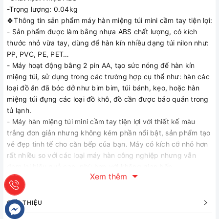
-Trọng lượng: 0.04kg
🍀Thông tin sản phẩm máy hàn miệng túi mini cầm tay tiện lợi:
- Sản phẩm được làm bằng nhựa ABS chất lượng, có kích
thước nhỏ vừa tay, dùng để hàn kín nhiều dạng túi nilon như:
PP, PVC, PE, PET…
- Máy hoạt động bằng 2 pin AA, tạo sức nóng để hàn kín
miệng túi, sử dụng trong các trường hợp cụ thể như: hàn các
loại đồ ăn đã bóc dở như bim bim, túi bánh, kẹo, hoặc hàn
miệng túi đựng các loại đồ khô, đồ cần được bảo quản trong
tủ lạnh.
- Máy hàn miệng túi mini cầm tay tiện lợi với thiết kế màu
trắng đơn giản nhưng không kém phần nổi bật, sản phẩm tạo
vẻ đẹp tinh tế cho căn bếp của bạn. Máy có kích cỡ nhỏ hơn
rất nhiều so với các loại máy hàn công nghiệp nhưng vẫn
đem lại hiệu quả cao, phù hợp với không gian bếp
Xem thêm
- Dụng cụ hàn miệng túi nilon cầm tay có phần quai bảo vệ,
giúp ngăn cách 2 phần nhiệt, đảm bảo an toàn khi sử dụng.
🍀Hướng dẫn sử dụng máy hàn miệng túi mini cầm tay tiện
GIỚI THIỆU
lợi: