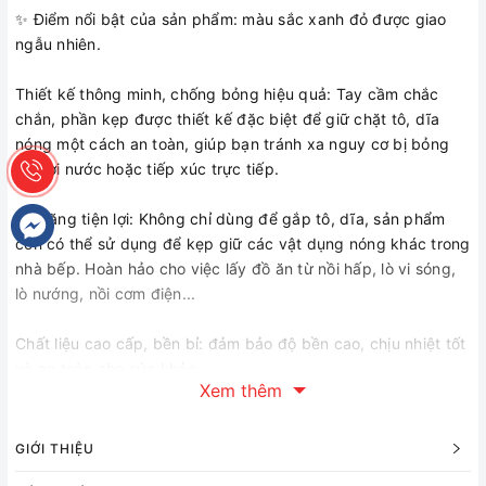
✨ Điểm nổi bật của sản phẩm: màu sắc xanh đỏ được giao
ngẫu nhiên.
Thiết kế thông minh, chống bỏng hiệu quả: Tay cầm chắc
chắn, phần kẹp được thiết kế đặc biệt để giữ chặt tô, dĩa
nóng một cách an toàn, giúp bạn tránh xa nguy cơ bị bỏng
do hơi nước hoặc tiếp xúc trực tiếp.
Đa năng tiện lợi: Không chỉ dùng để gắp tô, dĩa, sản phẩm
còn có thể sử dụng để kẹp giữ các vật dụng nóng khác trong
nhà bếp. Hoàn hảo cho việc lấy đồ ăn từ nồi hấp, lò vi sóng,
lò nướng, nồi cơm điện...
Chất liệu cao cấp, bền bỉ: đảm bảo độ bền cao, chịu nhiệt tốt
và an toàn cho sức khỏe.
Xem thêm
Dễ dàng sử dụng: Thao tác đơn giản, chỉ cần một tay là bạn
có thể gắp giữ đồ vật một cách chắc chắn.
GIỚI THIỆU