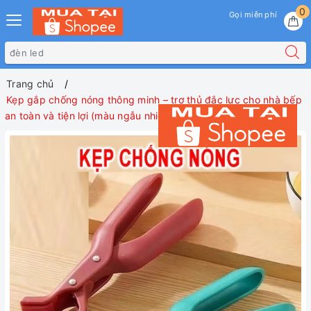
0
Gọi miễn phí
Trang chủ
Kẹp gắp chống nóng thông minh – trợ thủ đắc lực cho nhà bếp
an toàn và tiện lợi (màu ngẫu nhiên)