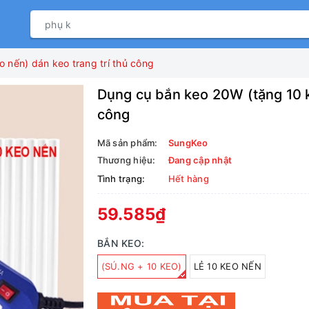
 nến) dán keo trang trí thủ công
Dụng cụ bắn keo 20W (tặng 10 k
công
Mã sản phẩm:
SungKeo
Thương hiệu:
Đang cập nhật
Tình trạng:
Hết hàng
59.585₫
BẮN KEO:
(SÚ.NG + 10 KEO)
LẺ 10 KEO NẾN