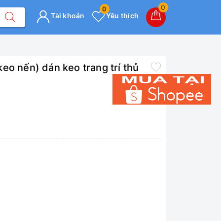
0
0
Tài khoản
Yêu thích
eo nến) dán keo trang trí thủ