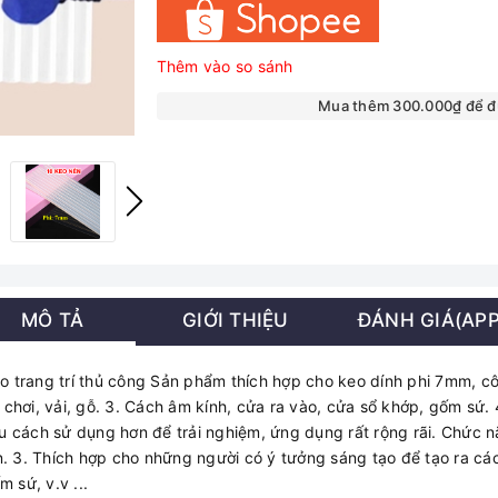
Thêm vào so sánh
Mua thêm 300.000₫ để 
MÔ TẢ
GIỚI THIỆU
ĐÁNH GIÁ(APP
 trang trí thủ công Sản phẩm thích hợp cho keo dính phi 7mm, c
hơi, vải, gỗ. 3. Cách âm kính, cửa ra vào, cửa sổ khớp, gốm sứ. 4
 cách sử dụng hơn để trải nghiệm, ứng dụng rất rộng rãi. Chức n
ồn. 3. Thích hợp cho những người có ý tưởng sáng tạo để tạo ra c
 sứ, v.v ...