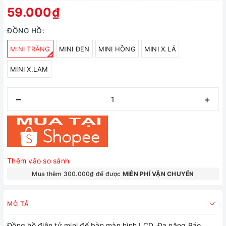
59.000₫
ĐỒNG HỒ:
MINI TRẮNG
MINI ĐEN
MINI HỒNG
MINI X.LÁ
MINI X.LAM
–
+
Thêm vào so sánh
Mua thêm 300.000₫ để được
MIỄN PHÍ VẬN CHUYỂN
MÔ TẢ
Đồng hồ điện tử mini để bàn màn hình LCD. Đa năng Báo