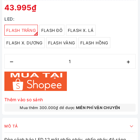
43.995₫
LED:
FLASH TRẮNG
FLASH ĐỎ
FLASH X. LÁ
FLASH X. DƯƠNG
FLASH VÀNG
FLASH HỒNG
–
+
Thêm vào so sánh
Mua thêm 300.000₫ để được
MIỄN PHÍ VẬN CHUYỂN
MÔ TẢ
Đèn cảnh báo LED 12 mắt nhấp nháy, nhấp nháy độ sáng