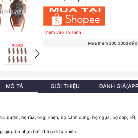
Thêm vào so sánh
Mua thêm 300.000₫ để 
MÔ TẢ
GIỚI THIỆU
ĐÁNH GIÁ(APP
hư: bướm, bọ rùa, ong, nhện, bọ cánh cứng, bọ ngựa, bọ cạp, rết,
 giúp bé nhận biết thế giới tự nhiên.