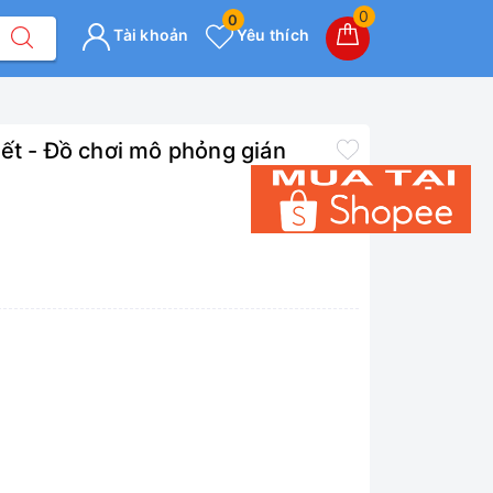
0
0
Tài khoản
Yêu thích
ết - Đồ chơi mô phỏng gián