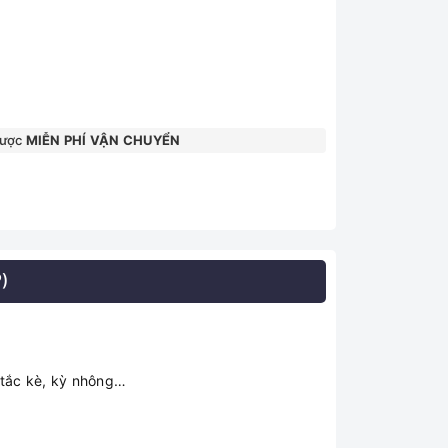
được
MIỄN PHÍ VẬN CHUYỂN
)
 tắc kè, kỳ nhông…