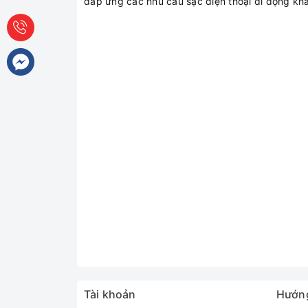
đáp ứng các nhu cầu sạc điện thoại di động kh
Tài khoản
Hướn