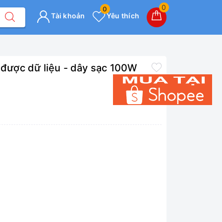
0
0
Tài khoản
Yêu thích
 được dữ liệu - dây sạc 100W