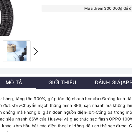
Mua thêm 300.000₫ để 
MÔ TẢ
GIỚI THIỆU
ĐÁNH GIÁ(APP
ư hỏng, tăng tốc 300%, giúp tốc độ nhanh hơn<br>Đường kính dâ
hó đứt.<br>Chuyển mạch thông minh BPS, sạc nhanh mà không là
anh chóng mà không bị gián đoạn nguồn điện<br>Cổng ba trong một
ạc siêu nhanh 66W của Huawei và giao thức sạc flash OPPO 100
 khác.<br>Hầu hết các điện thoại di động đều có thể sạc được. G